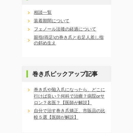
相談一覧
装着期間について
フェノール法後の経過について
親指(両足)の巻き爪と右足人差し指
の斜め生え
巻き爪ピックアップ記事
巻き爪や陥入爪になったら、どこに
行けば良い？何科で治療？病院orサ
ロン？名医？【医師が解説】
自分で治す巻き爪矯正、市販品の比
較５選【医師が解説】