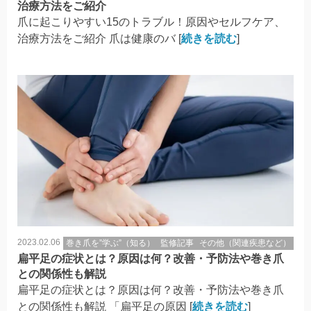
治療方法をご紹介
爪に起こりやすい15のトラブル！原因やセルフケア、
治療方法をご紹介 爪は健康のバ [
続きを読む
]
2023.02.06
巻き爪を”学ぶ”（知る）
監修記事
その他（関連疾患など）
扁平足の症状とは？原因は何？改善・予防法や巻き爪
との関係性も解説
扁平足の症状とは？原因は何？改善・予防法や巻き爪
との関係性も解説 「扁平足の原因 [
続きを読む
]