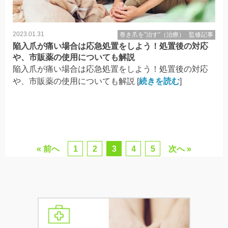
2023.01.31
巻き爪を”治す”（治療）
監修記事
陥入爪が痛い場合は応急処置をしよう！処置後の対応
や、市販薬の使用についても解説
陥入爪が痛い場合は応急処置をしよう！処置後の対応
や、市販薬の使用についても解説 [
続きを読む
]
« 前へ
1
2
3
4
5
次へ »