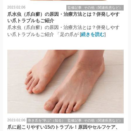
2023.02.06
監修記事
その他（関連疾患など）
爪水虫（爪白癬）の原因・治療方法とは？併発しやす
い爪トラブルもご紹介
爪水虫（爪白癬）の原因・治療方法とは？併発しやす
い爪トラブルもご紹介 「足の爪が [
続きを読む
]
2023.02.06
巻き爪を”学ぶ”（知る）
監修記事
その他（関連疾患など）
爪に起こりやすい15のトラブル！原因やセルフケア、