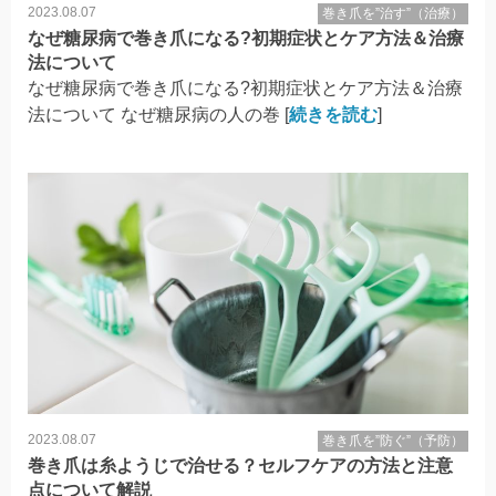
2023.08.07
巻き爪を”治す”（治療）
なぜ糖尿病で巻き爪になる?初期症状とケア方法＆治療
法について
なぜ糖尿病で巻き爪になる?初期症状とケア方法＆治療
法について なぜ糖尿病の人の巻 [
続きを読む
]
2023.08.07
巻き爪を”防ぐ”（予防）
巻き爪は糸ようじで治せる？セルフケアの方法と注意
点について解説