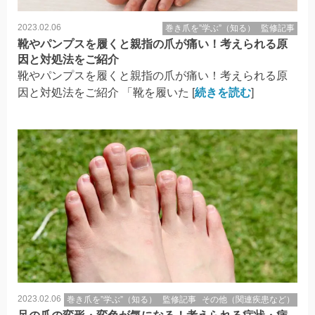
2023.02.06
巻き爪を”学ぶ”（知る）
監修記事
靴やパンプスを履くと親指の爪が痛い！考えられる原
因と対処法をご紹介
靴やパンプスを履くと親指の爪が痛い！考えられる原
因と対処法をご紹介 「靴を履いた [
続きを読む
]
2023.02.06
巻き爪を”学ぶ”（知る）
監修記事
その他（関連疾患など）