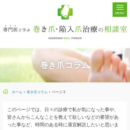
ホーム
シェア
掲示板
検索
巻き爪コラム
ホーム
›
巻き爪コラム
›
ページ 3
このページでは、日々の診療で私が気になった事や、
皆さんからこんなことを教えて欲しいなどの要望があ
った事など、時間のある時に適宜解説したいと思いま