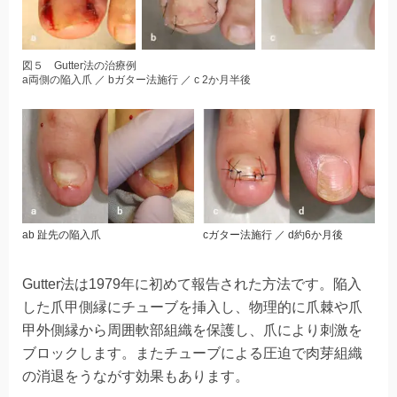
図５ Gutter法の治療例
a両側の陥入爪 ／ bガター法施行 ／ c 2か月半後
cガター法施行 ／ d約6か月後
ab 趾先の陥入爪
Gutter法は1979年に初めて報告された方法です。陥入
した爪甲側縁にチューブを挿入し、物理的に爪棘や爪
甲外側縁から周囲軟部組織を保護し、爪により刺激を
ブロックします。またチューブによる圧迫で肉芽組織
の消退をうながす効果もあります。