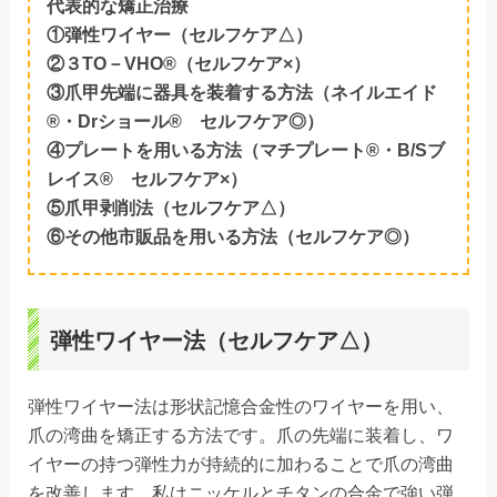
代表的な矯正治療
①弾性ワイヤー（セルフケア△）
②３TO－VHO®（セルフケア×）
③爪甲先端に器具を装着する方法（ネイルエイド
®・Drショール® セルフケア◎）
④プレートを用いる方法（マチプレート®・B/Sブ
レイス® セルフケア×）
⑤爪甲剥削法（セルフケア△）
⑥その他市販品を用いる方法（セルフケア◎）
弾性ワイヤー法（セルフケア△）
弾性ワイヤー法は形状記憶合金性のワイヤーを用い、
爪の湾曲を矯正する方法です。爪の先端に装着し、ワ
イヤーの持つ弾性力が持続的に加わることで爪の湾曲
を改善します。私はニッケルとチタンの合金で強い弾