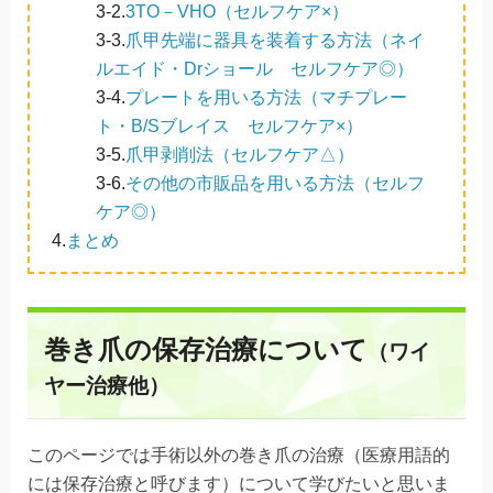
3-2.
3TO－VHO（セルフケア×）
3-3.
爪甲先端に器具を装着する方法
（ネイ
ルエイド・Drショール セルフケア◎）
3-4.
プレートを用いる方法（マチプレー
ト・B/Sブレイス セルフケア×）
3-5.
爪甲剥削法（セルフケア△）
3-6.
その他の市販品を用いる方法（セルフ
ケア◎）
4.
まとめ
巻き爪の保存治療について
（ワイ
ヤー治療他）
このページでは手術以外の巻き爪の治療（医療用語的
には保存治療と呼びます）について学びたいと思いま