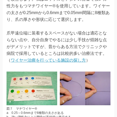
性力をもつマチワイヤー®を使用しています。ワイヤー
の太さが0.25mmから0.6mmまで0.05mm間隔に8種類あ
り、爪の厚さや形状に応じて選択します。
爪甲遠位端に装着するスペースがない場合は適応とな
らない点や、自分自身でやるには少し手技が煩雑な点
がデメリットですが、昔からある方法でクリニックや
病院で採用しているところは比較的多い治療法です。
（
ワイヤー治療を行っている施設の探し方
）
図７ マチワイヤー®
a 0.25～0.6mmまで8種類の太さがある