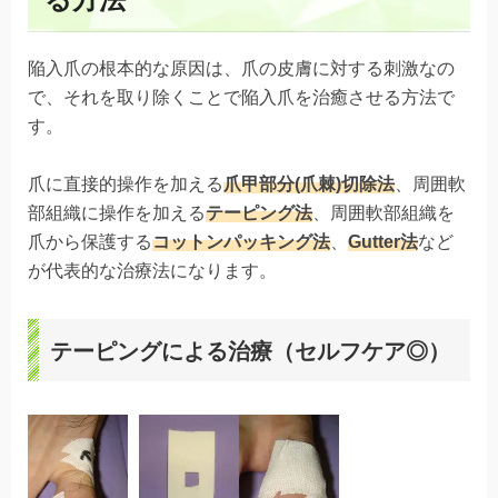
陥入爪の根本的な原因は、爪の皮膚に対する刺激なの
で、それを取り除くことで陥入爪を治癒させる方法で
す。
爪に直接的操作を加える
爪甲部分(爪棘)切除法
、周囲軟
部組織に操作を加える
テーピング法
、周囲軟部組織を
爪から保護する
コットンパッキング法
、
Gutter法
など
が代表的な治療法になります。
テーピングによる治療（セルフケア◎）