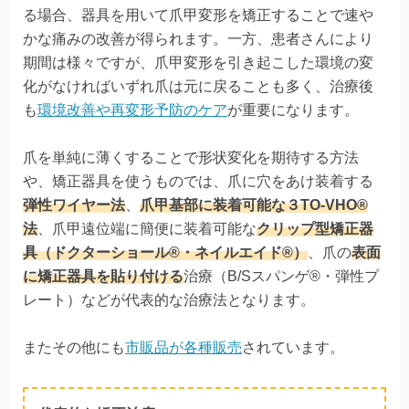
る場合、器具を用いて爪甲変形を矯正することで速や
かな痛みの改善が得られます。一方、患者さんにより
期間は様々ですが、爪甲変形を引き起こした環境の変
化がなければいずれ爪は元に戻ることも多く、治療後
も
環境改善や再変形予防のケア
が
重要になります。
爪を単純に薄くすることで形状変化を期待する方法
や、矯正器具を使うものでは、爪に穴をあけ装着する
弾性ワイヤー法
、
爪甲基部に装着可能な３TO-VHO®
法
、爪甲遠位端に簡便に装着可能な
クリップ型矯正器
具（ドクターショール®・ネイルエイド®）
、爪の
表面
に矯正器具を貼り付ける
治療（B/Sスパンゲ®・弾性プ
レート）などが代表的な治療法となります。
またその他にも
市販品が各種販売
されています。