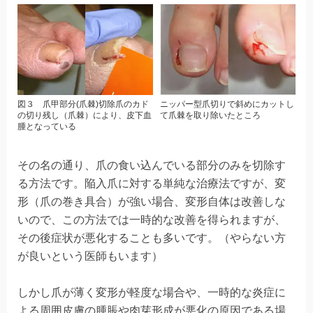
図３ 爪甲部分(爪棘)切除
爪のカド
ニッパー型爪切りで斜めにカットし
の切り残し（爪棘）により、
皮下血
て
爪棘を取り除いたところ
腫となっている
その名の通り、爪の食い込んでいる部分のみを切除す
る方法です。陥入爪に対する単純な治療法ですが、変
形（爪の巻き具合）が強い場合、変形自体は改善しな
いので、この方法では一時的な改善を得られますが、
その後症状が悪化することも多いです。（やらない方
が良いという医師もいます）
しかし爪が薄く変形が軽度な場合や、一時的な炎症に
よる周囲皮膚の腫脹や肉芽形成が悪化の原因である場