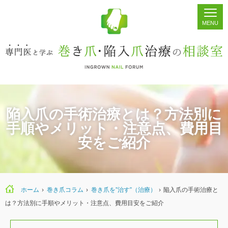
ホーム
シェア
掲示板
検索
陥入爪の手術治療とは？方法別に
手順やメリット・注意点、費用目
安をご紹介
ホーム
›
巻き爪コラム
›
巻き爪を”治す”（治療）
›
陥入爪の手術治療と
は？方法別に手順やメリット・注意点、費用目安をご紹介