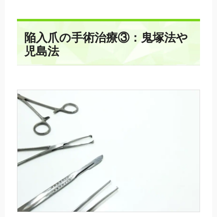
陥入爪の手術治療③：鬼塚法や
児島法