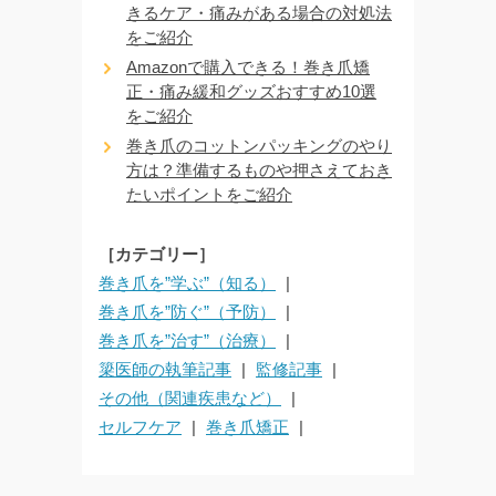
きるケア・痛みがある場合の対処法
をご紹介
Amazonで購入できる！巻き爪矯
正・痛み緩和グッズおすすめ10選
をご紹介
巻き爪のコットンパッキングのやり
方は？準備するものや押さえておき
たいポイントをご紹介
［カテゴリー］
巻き爪を”学ぶ”（知る）
巻き爪を”防ぐ”（予防）
巻き爪を”治す”（治療）
簗医師の執筆記事
監修記事
その他（関連疾患など）
セルフケア
巻き爪矯正