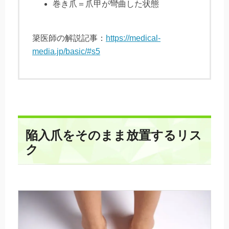
巻き爪＝爪甲が彎曲した状態
簗医師の解説記事：
https://medical-
media.jp/basic/#s5
陥入爪をそのまま放置するリス
ク