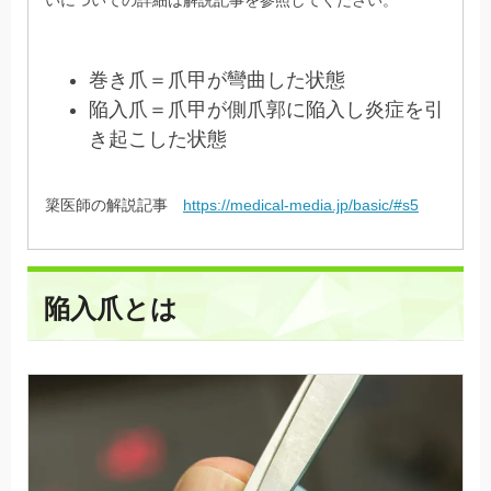
巻き爪＝爪甲が彎曲した状態
陥入爪＝爪甲が側爪郭に陥入し炎症を引
き起こした状態
簗医師の解説記事
https://medical-media.jp/basic/#s5
陥入爪とは