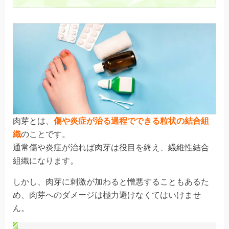
肉芽とは、
傷や炎症が治る過程でできる粒状の結合組
織
のことです。
通常傷や炎症が治れば肉芽は役目を終え、繊維性結合
組織になります。
しかし、肉芽に刺激が加わると
憎悪
することもあるた
め、肉芽へのダメージは極力避けなくてはいけませ
ん。