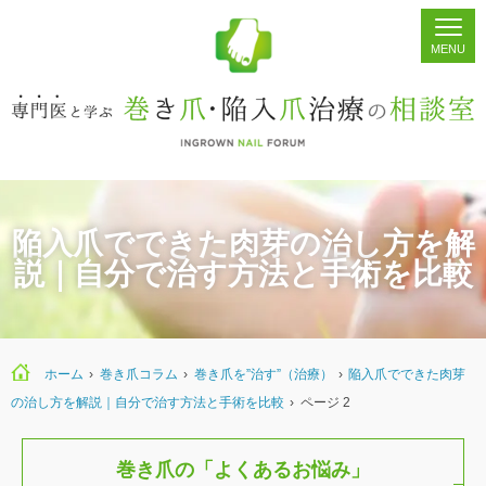
ホーム
シェア
掲示板
検索
陥入爪でできた肉芽の治し方を解
説｜自分で治す方法と手術を比較
ホーム
›
巻き爪コラム
›
巻き爪を”治す”（治療）
›
陥入爪でできた肉芽
の治し方を解説｜自分で治す方法と手術を比較
›
ページ 2
巻き爪の「よくあるお悩み」