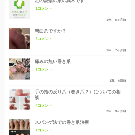
足の親指の爪の異常です
1コメント
1年、 5ヶ月前
彎曲爪ですか？
3コメント
1年、 7ヶ月前
痛みの無い巻き爪
1コメント
3週、 6日前
手の指の反り爪（巻き爪？）についての相
談
4コメント
2年、 9ヶ月前
スパンゲ法での巻き爪治療
1コメント