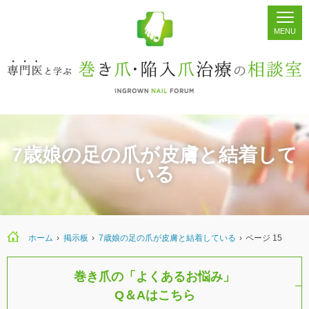
ホーム
シェア
掲示板
検索
7歳娘の足の爪が皮膚と結着して
いる
ホーム
›
›
7歳娘の足の爪が皮膚と結着している
›
ページ 15
巻き爪の「よくあるお悩み」
Q＆Aはこちら