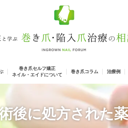
巻き爪セルフ矯正
ぶ
巻き爪コラム
治療例
ネイル・エイド
について
術後に処方された