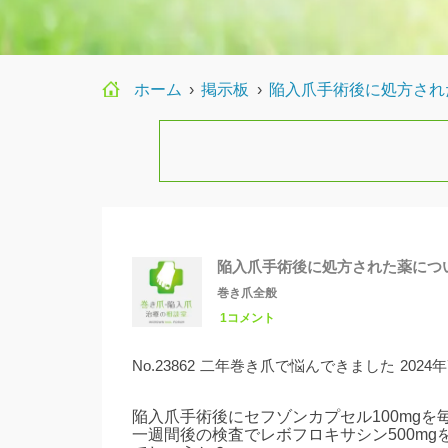
ホーム
›
›
陥入爪手術後に処方され
陥入爪手術後に処方された薬につ
巻き爪全般
1コメント
No.23862
二年巻き爪で悩んできました
2024
陥入爪手術後にセフゾンカプセル100mg
一週間後の検査でレボフロキサシン500m