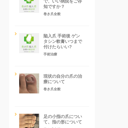
で、いい病院をご存
知ですか？
巻き爪全般
陥入爪 手術後 ゲン
タシン軟膏いつまで
付けたらいい?
手術治療
現状の自分の爪の治
療について
巻き爪全般
足の小指の爪につい
て、指の形について