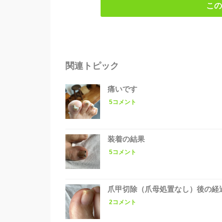
この
関連トピック
痛いです
5コメント
装着の結果
5コメント
爪甲切除（爪母処置なし）後の経
2コメント