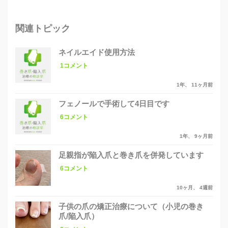
関連トピック
ネイルエイド使用方法
1コメント
1年、 11ヶ月前
フェノールで手術して4日目です
6コメント
1年、 9ヶ月前
足親指が陥入爪と巻き爪を併発しています
6コメント
10ヶ月、 4週前
子供の爪の矯正治療について（小児の巻き
爪/陥入爪）