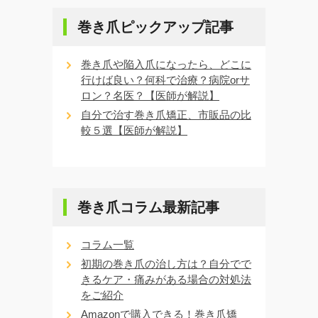
巻き爪ピックアップ記事
巻き爪や陥入爪になったら、どこに
行けば良い？何科で治療？病院orサ
ロン？名医？【医師が解説】
自分で治す巻き爪矯正、市販品の比
較５選【医師が解説】
巻き爪コラム最新記事
コラム一覧
初期の巻き爪の治し方は？自分でで
きるケア・痛みがある場合の対処法
をご紹介
Amazonで購入できる！巻き爪矯