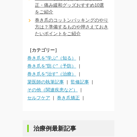
正・痛み緩和グッズおすすめ10選
をご紹介
巻き爪のコットンパッキングのやり
方は？準備するものや押さえておき
たいポイントをご紹介
［カテゴリー］
巻き爪を”学ぶ”（知る）
巻き爪を”防ぐ”（予防）
巻き爪を”治す”（治療）
簗医師の執筆記事
監修記事
その他（関連疾患など）
セルフケア
巻き爪矯正
治療例最新記事