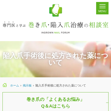
ホーム
シェア
掲示板
検索
陥入爪手術後に処方された薬につ
いて
ホーム
›
›
陥入爪手術後に処方された薬について
巻き爪の「よくあるお悩み」
Q＆Aはこちら