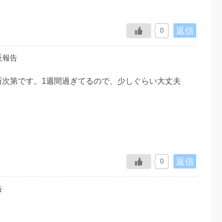
返信
0
反報告
断次第です。1週間過ぎてるので、少しぐらい大丈夫
返信
0
告