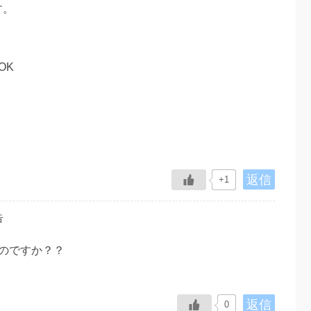
す。
OK
。
返信
+1
告
のですか？？
返信
0