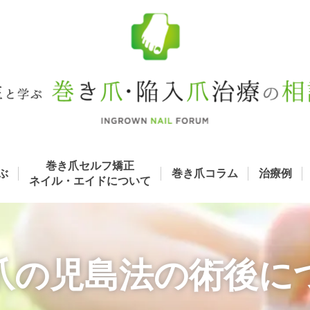
巻き爪セルフ矯正
ぶ
巻き爪コラム
治療例
ネイル・エイド
について
爪の児島法の術後に