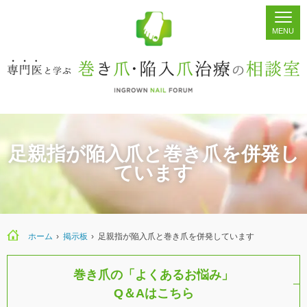
ホーム
シェア
掲示板
検索
足親指が陥入爪と巻き爪を併発し
ています
ホーム
›
›
足親指が陥入爪と巻き爪を併発しています
巻き爪の「よくあるお悩み」
Q＆Aはこちら