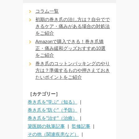
コラム一覧
初期の巻き爪の治し方は？自分でで
きるケア・痛みがある場合の対処法
をご紹介
Amazonで購入できる！巻き爪矯
正・痛み緩和グッズおすすめ10選
をご紹介
巻き爪のコットンパッキングのやり
方は？準備するものや押さえておき
たいポイントをご紹介
［カテゴリー］
巻き爪を”学ぶ”（知る）
巻き爪を”防ぐ”（予防）
巻き爪を”治す”（治療）
簗医師の執筆記事
監修記事
その他（関連疾患など）