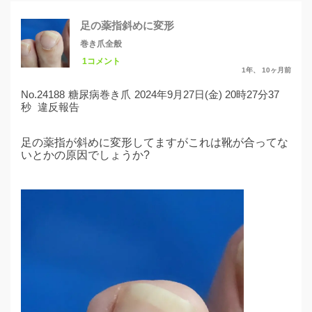
足の薬指斜めに変形
巻き爪全般
1コメント
1年、 10ヶ月前
No.24188
糖尿病巻き爪
2024年9月27日(金) 20時27分37
秒
違反報告
足の薬指が斜めに変形してますがこれは靴が合ってな
いとかの原因でしょうか?