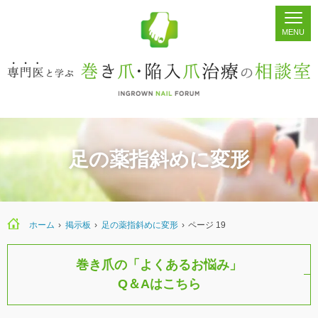
ホーム
シェア
掲示板
検索
足の薬指斜めに変形
ホーム
›
›
足の薬指斜めに変形
›
ページ 19
巻き爪の「よくあるお悩み」
Q＆Aはこちら