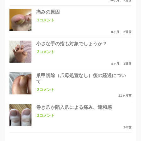
10ヶ月、 3週前
痛みの原因
1コメント
8ヶ月、 2週前
小さな手の指も対象でしょうか？
2コメント
4ヶ月、 1週前
爪甲切除（爪母処置なし）後の経過につい
て
2コメント
11ヶ月前
巻き爪か陥入爪による痛み、違和感
2コメント
2年前