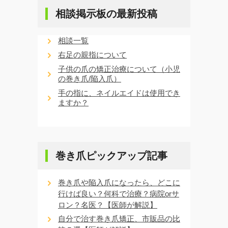
相談掲示板の最新投稿
相談一覧
右足の親指について
子供の爪の矯正治療について（小児
の巻き爪/陥入爪）
手の指に、ネイルエイドは使用でき
ますか？
巻き爪ピックアップ記事
巻き爪や陥入爪になったら、どこに
行けば良い？何科で治療？病院orサ
ロン？名医？【医師が解説】
自分で治す巻き爪矯正、市販品の比