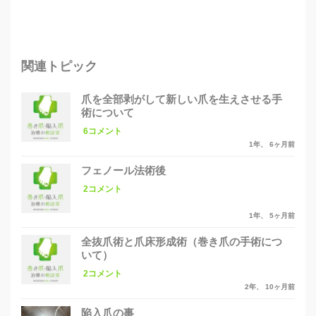
関連トピック
爪を全部剥がして新しい爪を生えさせる手
術について
6コメント
1年、 6ヶ月前
フェノール法術後
2コメント
1年、 5ヶ月前
全抜爪術と爪床形成術（巻き爪の手術につ
いて）
2コメント
2年、 10ヶ月前
陥入爪の事