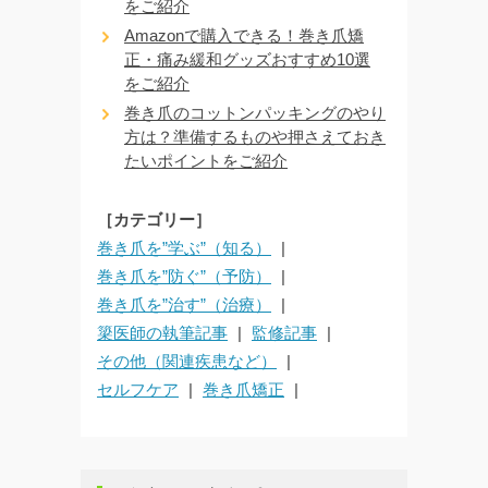
をご紹介
Amazonで購入できる！巻き爪矯
正・痛み緩和グッズおすすめ10選
をご紹介
巻き爪のコットンパッキングのやり
方は？準備するものや押さえておき
たいポイントをご紹介
［カテゴリー］
巻き爪を”学ぶ”（知る）
巻き爪を”防ぐ”（予防）
巻き爪を”治す”（治療）
簗医師の執筆記事
監修記事
その他（関連疾患など）
セルフケア
巻き爪矯正