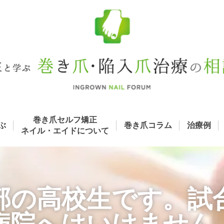
巻き爪セルフ矯正
ぶ
巻き爪コラム
治療例
ネイル・エイド
について
部の高校生です。試
病院へはいけません