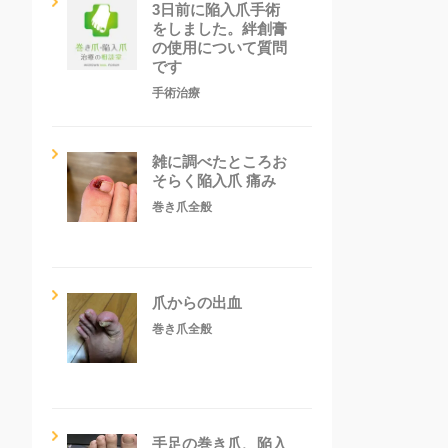
3日前に陥入爪手術
をしました。絆創膏
の使用について質問
です
手術治療
雑に調べたところお
そらく陥入爪 痛み
巻き爪全般
爪からの出血
巻き爪全般
手足の巻き爪、陥入