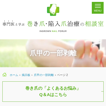
ホーム
シェア
掲示板
検索
爪甲の一部剥離
ホーム
›
›
爪甲の一部剥離
›
ページ 2
巻き爪の「よくあるお悩み」
Q＆Aはこちら