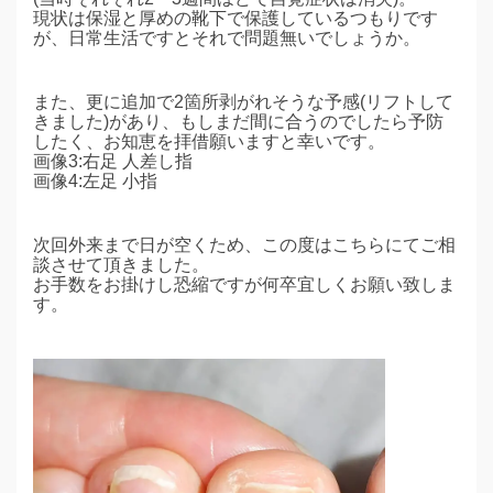
現状は保湿と厚めの靴下で保護しているつもりです
が、日常生活ですとそれで問題無いでしょうか。
また、更に追加で2箇所剥がれそうな予感(リフトして
きました)があり、もしまだ間に合うのでしたら予防
したく、お知恵を拝借願いますと幸いです。
画像3:右足 人差し指
画像4:左足 小指
次回外来まで日が空くため、この度はこちらにてご相
談させて頂きました。
お手数をお掛けし恐縮ですが何卒宜しくお願い致しま
す。