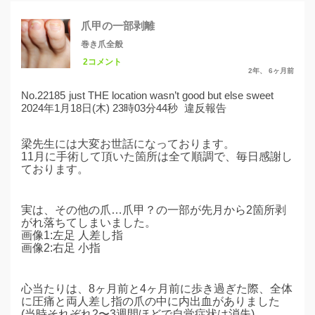
爪甲の一部剥離
巻き爪全般
2コメント
2年、 6ヶ月前
No.22185
just THE location wasn’t good but else sweet
2024年1月18日(木) 23時03分44秒
違反報告
梁先生には大変お世話になっております。
11月に手術して頂いた箇所は全て順調で、毎日感謝し
ております。
実は、その他の爪…爪甲？の一部が先月から2箇所剥
がれ落ちてしまいました。
画像1:左足 人差し指
画像2:右足 小指
心当たりは、8ヶ月前と4ヶ月前に歩き過ぎた際、全体
に圧痛と両人差し指の爪の中に内出血がありました
(当時それぞれ2〜3週間ほどで自覚症状は消失)。