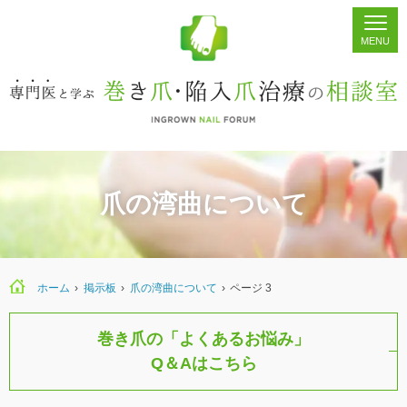
ホーム
シェア
掲示板
検索
爪の湾曲について
ホーム
›
›
爪の湾曲について
›
ページ 3
巻き爪の「よくあるお悩み」
Q＆Aはこちら