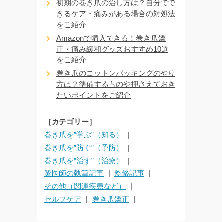
初期の巻き爪の治し方は？自分でで
きるケア・痛みがある場合の対処法
をご紹介
Amazonで購入できる！巻き爪矯
正・痛み緩和グッズおすすめ10選
をご紹介
巻き爪のコットンパッキングのやり
方は？準備するものや押さえておき
たいポイントをご紹介
［カテゴリー］
巻き爪を”学ぶ”（知る）
巻き爪を”防ぐ”（予防）
巻き爪を”治す”（治療）
簗医師の執筆記事
監修記事
その他（関連疾患など）
セルフケア
巻き爪矯正