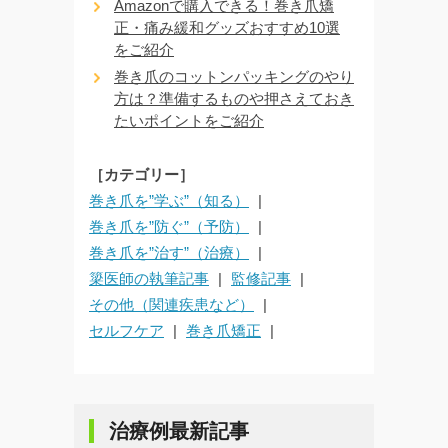
Amazonで購入できる！巻き爪矯
正・痛み緩和グッズおすすめ10選
をご紹介
巻き爪のコットンパッキングのやり
方は？準備するものや押さえておき
たいポイントをご紹介
［カテゴリー］
巻き爪を”学ぶ”（知る）
巻き爪を”防ぐ”（予防）
巻き爪を”治す”（治療）
簗医師の執筆記事
監修記事
その他（関連疾患など）
セルフケア
巻き爪矯正
治療例最新記事