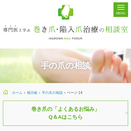
ホーム
シェア
掲示板
検索
手の爪の相談
ホーム
›
›
手の爪の相談
›
ページ 14
巻き爪の「よくあるお悩み」
Q＆Aはこちら