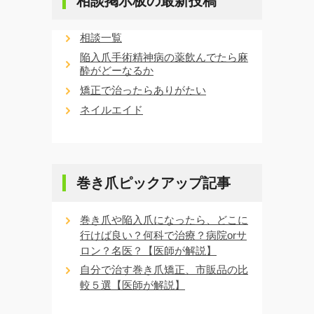
相談掲示板の最新投稿
相談一覧
陥入爪手術精神病の薬飲んでたら麻
酔がどーなるか
矯正で治ったらありがたい
ネイルエイド
巻き爪ピックアップ記事
巻き爪や陥入爪になったら、どこに
行けば良い？何科で治療？病院orサ
ロン？名医？【医師が解説】
自分で治す巻き爪矯正、市販品の比
較５選【医師が解説】