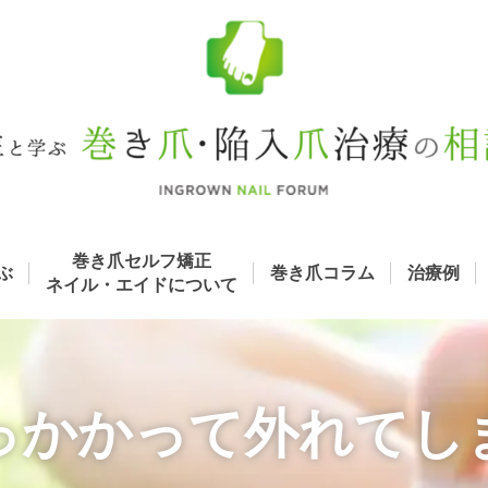
巻き爪セルフ矯正
ぶ
巻き爪コラム
治療例
ネイル・エイド
について
っかかって外れてし