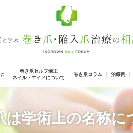
巻き爪セルフ矯正
ぶ
巻き爪コラム
治療例
ネイル・エイド
について
爪は学術上の名称に