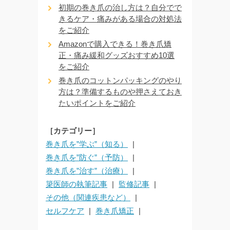
初期の巻き爪の治し方は？自分でで
きるケア・痛みがある場合の対処法
をご紹介
Amazonで購入できる！巻き爪矯
正・痛み緩和グッズおすすめ10選
をご紹介
巻き爪のコットンパッキングのやり
方は？準備するものや押さえておき
たいポイントをご紹介
［カテゴリー］
巻き爪を”学ぶ”（知る）
巻き爪を”防ぐ”（予防）
巻き爪を”治す”（治療）
簗医師の執筆記事
監修記事
その他（関連疾患など）
セルフケア
巻き爪矯正