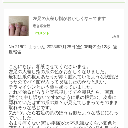
左足の人差し指がおかしくなってます
巻き爪全般
3コメント
3年前
No.21802
まっつん
2023年7月28日(金) 08時21分12秒
違
反報告
こんにちは。相談させてくださいませ。
左足の人差し指の爪の色がおかしくなりました。
最初は爪の根元あたりが赤く腫れているような状態だ
ったのでバイ菌が入って炎症したのかなと思い、
テラマイシンという薬を塗っていました。
これで治るだろうと楽観視してて今朝見たら、写真
(汚くて申し訳ないです)のように爪の根元の、皮膚に
隠れていたはずの爪の線？が見えてしまってそのまま
取れそうな感じです。
気がついたら右足の爪のほうも似たような感じになっ
ていました。
あまり痛くない(軽い疼痛)のが不思議なくらい変色と