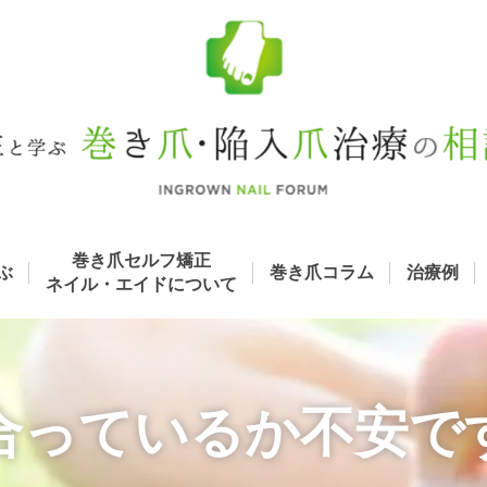
巻き爪セルフ矯正
ぶ
巻き爪コラム
治療例
ネイル・エイド
について
合っているか不安で