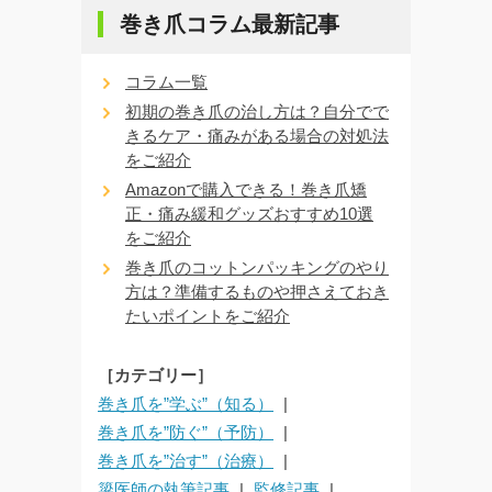
巻き爪コラム最新記事
コラム一覧
初期の巻き爪の治し方は？自分でで
きるケア・痛みがある場合の対処法
をご紹介
Amazonで購入できる！巻き爪矯
正・痛み緩和グッズおすすめ10選
をご紹介
巻き爪のコットンパッキングのやり
方は？準備するものや押さえておき
たいポイントをご紹介
［カテゴリー］
巻き爪を”学ぶ”（知る）
巻き爪を”防ぐ”（予防）
巻き爪を”治す”（治療）
簗医師の執筆記事
監修記事