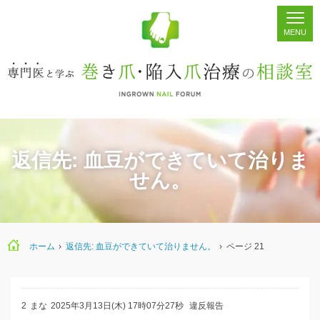
ホーム
シェア
掲示板
検索
返信先: 血豆ができていて治りま
せん。
ホーム
›
返信先: 血豆ができていて治りません。
›
ページ 21
2
まな
2025年3月13日(木) 17時07分27秒
違反報告