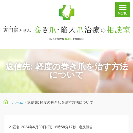
ホーム
シェア
掲示板
検索
返信先: 軽度の巻き爪を治す方法
について
ホーム
›
返信先: 軽度の巻き爪を治す方法について
2
匿名
2024年6月30日(日) 18時58分17秒
違反報告