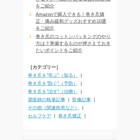
をご紹介
Amazonで購入できる！巻き爪矯
正・痛み緩和グッズおすすめ10選
をご紹介
巻き爪のコットンパッキングのやり
方は？準備するものや押さえておき
たいポイントをご紹介
［カテゴリー］
巻き爪を”学ぶ”（知る）
巻き爪を”防ぐ”（予防）
巻き爪を”治す”（治療）
簗医師の執筆記事
監修記事
その他（関連疾患など）
セルフケア
巻き爪矯正