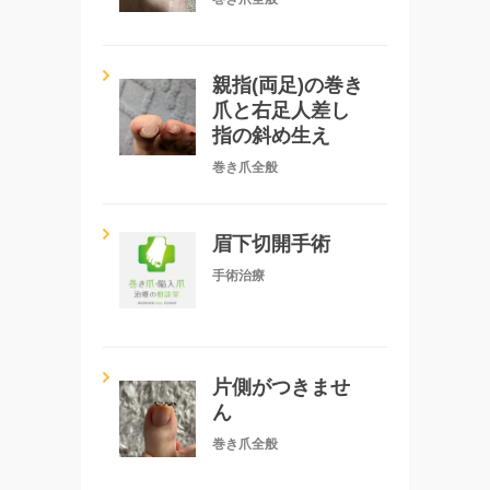
親指(両足)の巻き
爪と右足人差し
指の斜め生え
巻き爪全般
眉下切開手術
手術治療
片側がつきませ
ん
巻き爪全般