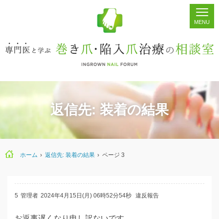
ホーム
シェア
掲示板
検索
返信先: 装着の結果
ホーム
›
返信先: 装着の結果
›
ページ 3
5
管理者
2024年4月15日(月) 06時52分54秒
違反報告
お返事遅くなり申し訳ないです。