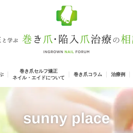
巻き爪セルフ矯正
ぶ
巻き爪コラム
治療例
ネイル・エイド
について
sunny place