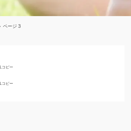
›
ページ 3
RLコピー
RLコピー