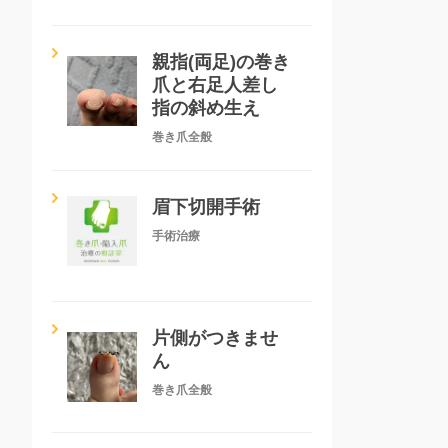
親指(両足)の巻き
爪と右足人差し
指の斜め生え
巻き爪全般
眉下切開手術
手術治療
片側がつきませ
ん
巻き爪全般