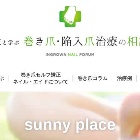
巻き爪セルフ矯正
ぶ
巻き爪コラム
治療例
ネイル・エイド
について
sunny place