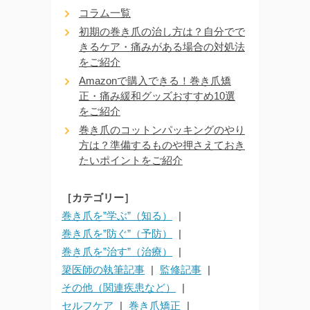
コラム一覧
初期の巻き爪の治し方は？自分でで
きるケア・痛みがある場合の対処法
をご紹介
Amazonで購入できる！巻き爪矯
正・痛み緩和グッズおすすめ10選
をご紹介
巻き爪のコットンパッキングのやり
方は？準備するものや押さえておき
たいポイントをご紹介
［カテゴリー］
巻き爪を”学ぶ”（知る）
巻き爪を”防ぐ”（予防）
巻き爪を”治す”（治療）
簗医師の執筆記事
監修記事
その他（関連疾患など）
セルフケア
巻き爪矯正