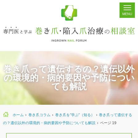
ホーム
シェア
掲示板
検索
巻き爪って遺伝するの？遺伝以外
の環境的・病的要因や予防につい
ても解説
ホーム
›
巻き爪コラム
›
巻き爪を”学ぶ”（知る）
›
巻き爪って遺伝する
の？遺伝以外の環境的・病的要因や予防についても解説
›
ページ 19