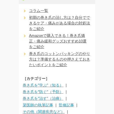
コラム一覧
初期の巻き爪の治し方は？自分でで
きるケア・痛みがある場合の対処法
をご紹介
Amazonで購入できる！巻き爪矯
正・痛み緩和グッズおすすめ10選
をご紹介
巻き爪のコットンパッキングのやり
方は？準備するものや押さえておき
たいポイントをご紹介
［カテゴリー］
巻き爪を”学ぶ”（知る）
巻き爪を”防ぐ”（予防）
巻き爪を”治す”（治療）
簗医師の執筆記事
監修記事
その他（関連疾患など）