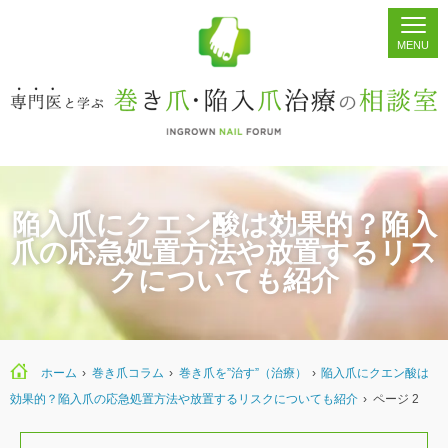
ホーム
シェア
掲示板
検索
陥入爪にクエン酸は効果的？陥入
爪の応急処置方法や放置するリス
クについても紹介
ホーム
›
巻き爪コラム
›
巻き爪を”治す”（治療）
›
陥入爪にクエン酸は
効果的？陥入爪の応急処置方法や放置するリスクについても紹介
›
ページ 2