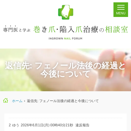
ホーム
シェア
掲示板
検索
返信先: フェノール法後の経過と
今後について
ホーム
›
返信先: フェノール法後の経過と今後について
2
ゆう
2026年6月1日(月) 00時40分21秒
違反報告