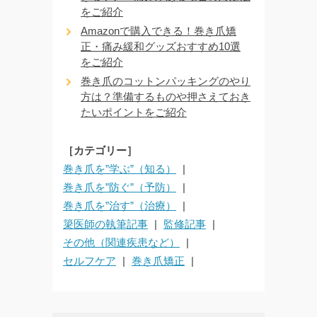
をご紹介
Amazonで購入できる！巻き爪矯
正・痛み緩和グッズおすすめ10選
をご紹介
巻き爪のコットンパッキングのやり
方は？準備するものや押さえておき
たいポイントをご紹介
［カテゴリー］
巻き爪を”学ぶ”（知る）
巻き爪を”防ぐ”（予防）
巻き爪を”治す”（治療）
簗医師の執筆記事
監修記事
その他（関連疾患など）
セルフケア
巻き爪矯正