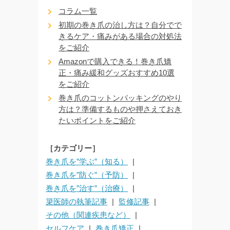
コラム一覧
初期の巻き爪の治し方は？自分でで
きるケア・痛みがある場合の対処法
をご紹介
Amazonで購入できる！巻き爪矯
正・痛み緩和グッズおすすめ10選
をご紹介
巻き爪のコットンパッキングのやり
方は？準備するものや押さえておき
たいポイントをご紹介
［カテゴリー］
巻き爪を”学ぶ”（知る）
巻き爪を”防ぐ”（予防）
巻き爪を”治す”（治療）
簗医師の執筆記事
監修記事
その他（関連疾患など）
セルフケア
巻き爪矯正