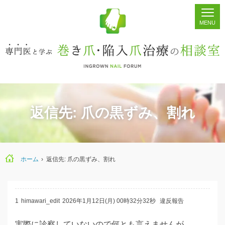
ホーム
シェア
掲示板
検索
返信先: 爪の黒ずみ、割れ
ホーム
›
返信先: 爪の黒ずみ、割れ
1
himawari_edit
2026年1月12日(月) 00時32分32秒
違反報告
実際に診察していないので何とも言えませんが