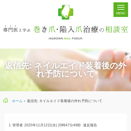
ホーム
シェア
掲示板
検索
返信先: ネイルエイド装着後の外
れ予防について
ホーム
›
返信先: ネイルエイド装着後の外れ予防について
1
管理者
2025年11月12日(水) 20時47分49秒
違反報告