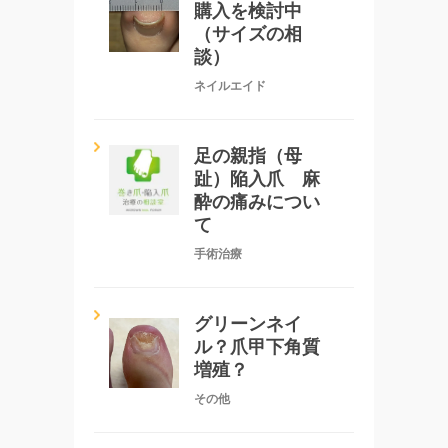
購入を検討中
（サイズの相
談）
ネイルエイド
足の親指（母
趾）陥入爪 麻
酔の痛みについ
て
手術治療
グリーンネイ
ル？爪甲下角質
増殖？
その他