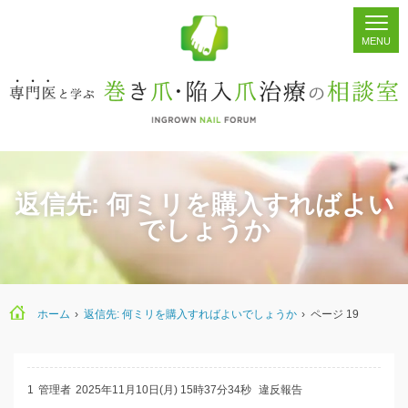
ホーム
シェア
掲示板
検索
返信先: 何ミリを購入すればよい
でしょうか
ホーム
›
返信先: 何ミリを購入すればよいでしょうか
›
ページ 19
1
管理者
2025年11月10日(月) 15時37分34秒
違反報告