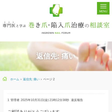
ホーム
シェア
掲示板
検索
返信先: 痛い
ホーム
›
返信先: 痛い
›
ページ 2
1
管理者
2025年10月31日(金) 21時12分38秒
違反報告
ご相談ありがとうございます。