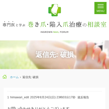
ホーム
シェア
掲示板
検索
返信先: 破損
ホーム
›
返信先: 破損
1
himawari_edit
2025年8月24日(日) 23時03分17秒
違反報告
お問い合わせありがとうございます。