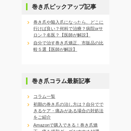
巻き爪ピックアップ記事
巻き爪や陥入爪になったら、どこに
行けば良い？何科で治療？病院orサ
ロン？名医？【医師が解説】
自分で治す巻き爪矯正、市販品の比
較５選【医師が解説】
巻き爪コラム最新記事
コラム一覧
初期の巻き爪の治し方は？自分でで
きるケア・痛みがある場合の対処法
をご紹介
Amazonで購入できる！巻き爪矯