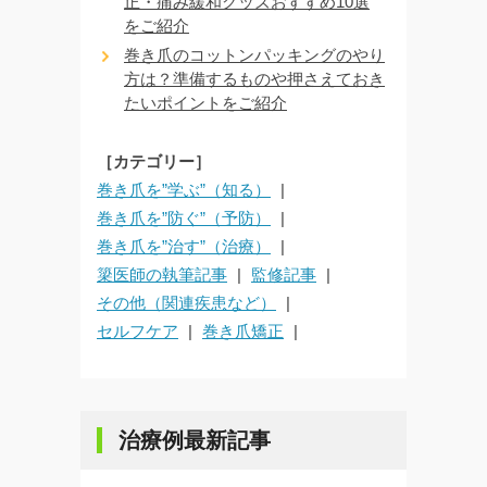
正・痛み緩和グッズおすすめ10選
をご紹介
巻き爪のコットンパッキングのやり
方は？準備するものや押さえておき
たいポイントをご紹介
［カテゴリー］
巻き爪を”学ぶ”（知る）
巻き爪を”防ぐ”（予防）
巻き爪を”治す”（治療）
簗医師の執筆記事
監修記事
その他（関連疾患など）
セルフケア
巻き爪矯正
治療例最新記事