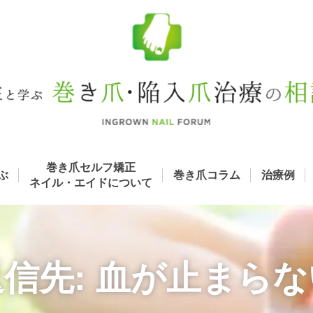
巻き爪セルフ矯正
ぶ
巻き爪コラム
治療例
ネイル・エイド
について
返信先: 血が止まらな