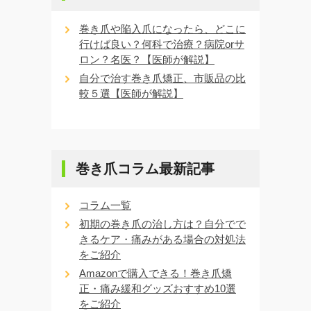
巻き爪や陥入爪になったら、どこに
行けば良い？何科で治療？病院orサ
ロン？名医？【医師が解説】
自分で治す巻き爪矯正、市販品の比
較５選【医師が解説】
巻き爪コラム最新記事
コラム一覧
初期の巻き爪の治し方は？自分でで
きるケア・痛みがある場合の対処法
をご紹介
Amazonで購入できる！巻き爪矯
正・痛み緩和グッズおすすめ10選
をご紹介