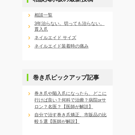
相談一覧
3年治らない。切っても治らない。
貫入爪
ネイルエイド サイズ
ネイルエイド装着時の痛み
巻き爪ピックアップ記事
巻き爪や陥入爪になったら、どこに
行けば良い？何科で治療？病院orサ
ロン？名医？【医師が解説】
自分で治す巻き爪矯正、市販品の比
較５選【医師が解説】