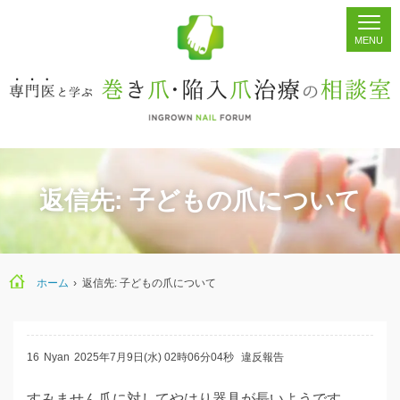
ホーム
シェア
掲示板
検索
返信先: 子どもの爪について
ホーム
›
返信先: 子どもの爪について
16
Nyan
2025年7月9日(水) 02時06分04秒
違反報告
すみません爪に対してやはり器具が長いようです