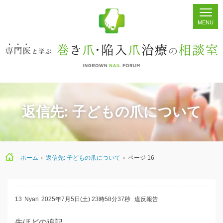
ホーム
シェア
掲示板
検索
返信先: 子どもの爪について
ホーム
›
返信先: 子どもの爪について
›
ページ 16
13
Nyan
2025年7月5日(土) 23時58分37秒
違反報告
先ほどの追記