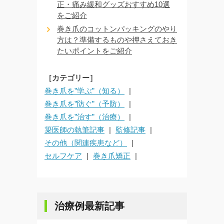
正・痛み緩和グッズおすすめ10選
をご紹介
巻き爪のコットンパッキングのやり
方は？準備するものや押さえておき
たいポイントをご紹介
［カテゴリー］
巻き爪を”学ぶ”（知る）
巻き爪を”防ぐ”（予防）
巻き爪を”治す”（治療）
簗医師の執筆記事
監修記事
その他（関連疾患など）
セルフケア
巻き爪矯正
治療例最新記事