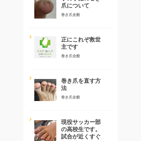
爪について
巻き爪全般
正にこれぞ救世
主です
巻き爪全般
巻き爪を直す方
法
巻き爪全般
現役サッカー部
の高校生です。
試合が近くすぐ