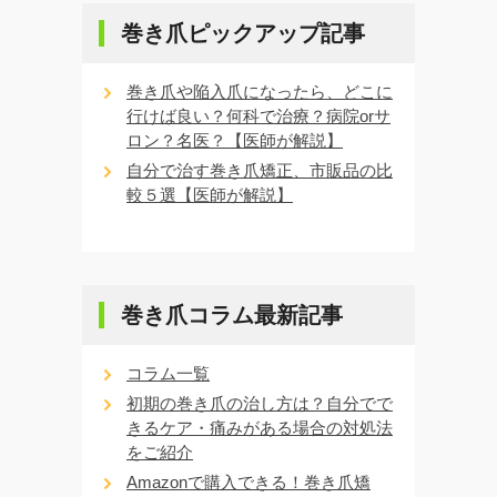
巻き爪ピックアップ記事
巻き爪や陥入爪になったら、どこに
行けば良い？何科で治療？病院orサ
ロン？名医？【医師が解説】
自分で治す巻き爪矯正、市販品の比
較５選【医師が解説】
巻き爪コラム最新記事
コラム一覧
初期の巻き爪の治し方は？自分でで
きるケア・痛みがある場合の対処法
をご紹介
Amazonで購入できる！巻き爪矯