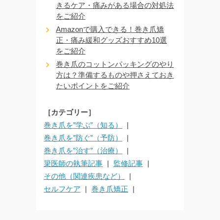
きるケア・痛みがある場合の対処法
をご紹介
Amazonで購入できる！巻き爪矯
正・痛み緩和グッズおすすめ10選
をご紹介
巻き爪のコットンパッキングのやり
方は？準備するものや押さえておき
たいポイントをご紹介
［カテゴリー］
巻き爪を”学ぶ”（知る）
巻き爪を”防ぐ”（予防）
巻き爪を”治す”（治療）
簗医師の執筆記事
監修記事
その他（関連疾患など）
セルフケア
巻き爪矯正