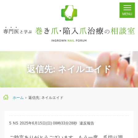
ホーム
シェア
掲示板
検索
返信先: ネイルエイド
ホーム
›
返信先: ネイルエイド
5
NS
2025年6月15日(日) 08時33分28秒
違反報告
ご助言ありがとうございます。もう一度、爪切り調