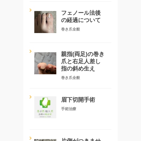
フェノール法後
の経過について
巻き爪全般
親指(両足)の巻き
爪と右足人差し
指の斜め生え
巻き爪全般
眉下切開手術
手術治療
片側がつきませ