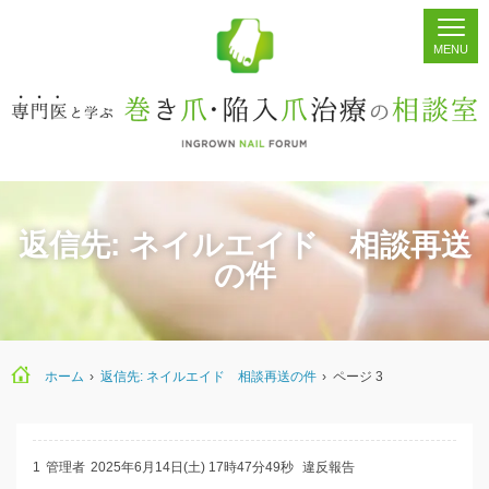
ホーム
シェア
掲示板
検索
返信先: ネイルエイド 相談再送
の件
ホーム
›
返信先: ネイルエイド 相談再送の件
›
ページ 3
1
管理者
2025年6月14日(土) 17時47分49秒
違反報告