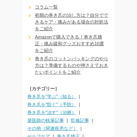
コラム一覧
初期の巻き爪の治し方は？自分でで
きるケア・痛みがある場合の対処法
をご紹介
Amazonで購入できる！巻き爪矯
正・痛み緩和グッズおすすめ10選
をご紹介
巻き爪のコットンパッキングのやり
方は？準備するものや押さえておき
たいポイントをご紹介
［カテゴリー］
巻き爪を”学ぶ”（知る）
巻き爪を”防ぐ”（予防）
巻き爪を”治す”（治療）
簗医師の執筆記事
監修記事
その他（関連疾患など）
セルフケア
巻き爪矯正