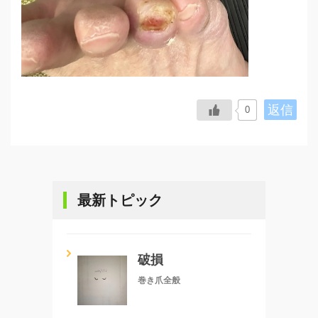
返信
0
最新トピック
破損
巻き爪全般