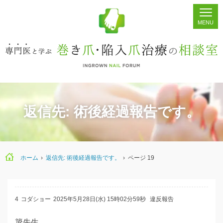
ホーム
シェア
掲示板
検索
返信先: 術後経過報告です。
ホーム
›
返信先: 術後経過報告です。
›
ページ 19
4
コダショー
2025年5月28日(水) 15時02分59秒
違反報告
簗先生