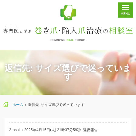
ホーム
シェア
掲示板
検索
返信先: サイズ選びで迷っていま
す
ホーム
›
返信先: サイズ選びで迷っています
2
asaka
2025年4月15日(火) 21時37分59秒
違反報告