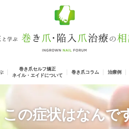
巻き爪セルフ矯正
ぶ
巻き爪コラム
治療例
ネイル・エイド
について
: この症状はなんで