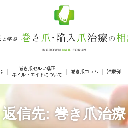
巻き爪セルフ矯正
ぶ
巻き爪コラム
治療例
ネイル・エイド
について
返信先: 巻き爪治療