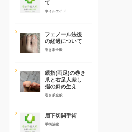
て
ネイルエイド
フェノール法後
の経過について
巻き爪全般
親指(両足)の巻き
爪と右足人差し
指の斜め生え
巻き爪全般
眉下切開手術
手術治療