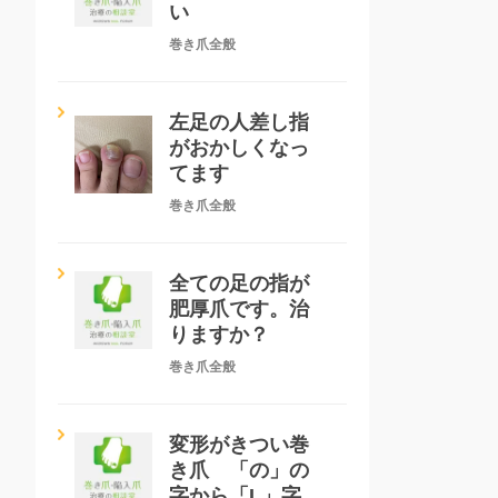
い
巻き爪全般
左足の人差し指
がおかしくなっ
てます
巻き爪全般
全ての足の指が
肥厚爪です。治
りますか？
巻き爪全般
変形がきつい巻
き爪 「の」の
字から「L」字