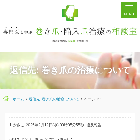
ホーム
シェア
掲示板
検索
返信先: 巻き爪の治療について
ホーム
›
返信先: 巻き爪の治療について
›
ページ 19
1
かさこ
2025年2月12日(水) 00時05分55秒
違反報告
ぼやけてしまってすいません。