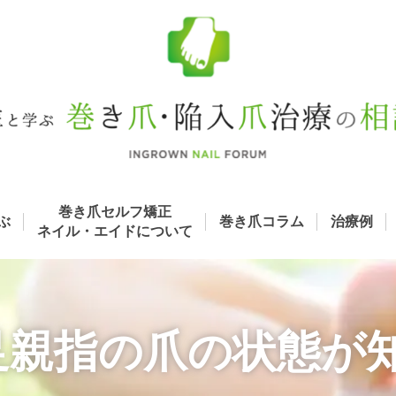
巻き爪セルフ矯正
ぶ
巻き爪コラム
治療例
ネイル・エイド
について
左足親指の爪の状態が