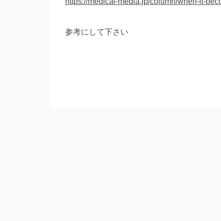
https://medical-media.jp/column/when-it-bec
参考にして下さい