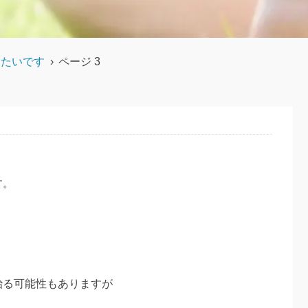
りたいです
›
ページ 3
す。
治る可能性もありますが