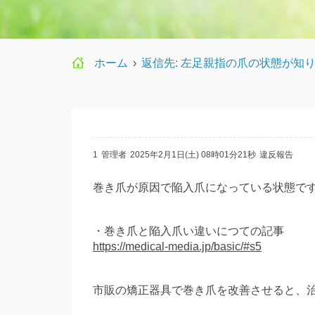
ホーム
›
返信先: 左足親指の爪の状態が知
1
管理者
2025年2月1日(土) 08時01分21秒
違反報告
巻き爪が原因で陥入爪になっている状態で
・巻き爪と陥入爪い違いにつての記事
https://medical-media.jp/basic/#s5
市販の矯正器具で巻き爪を改善させると、