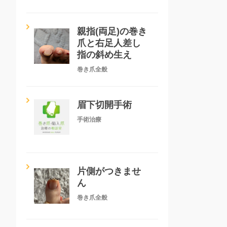
親指(両足)の巻き
爪と右足人差し
指の斜め生え
巻き爪全般
眉下切開手術
手術治療
片側がつきませ
ん
巻き爪全般