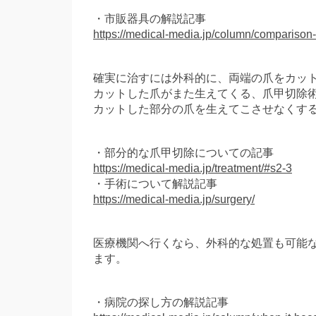
・市販器具の解説記事
https://medical-media.jp/column/comparison
確実に治すには外科的に、両端の爪をカッ
カットした爪がまた生えてくる、爪甲切除
カットした部分の爪を生えてこさせなくす
・部分的な爪甲切除についての記事
https://medical-media.jp/treatment/#s2-3
・手術について解説記事
https://medical-media.jp/surgery/
医療機関へ行くなら、外科的な処置も可能
ます。
・病院の探し方の解説記事