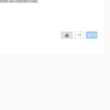
omes-an-ingrown-nail/
返信
+1