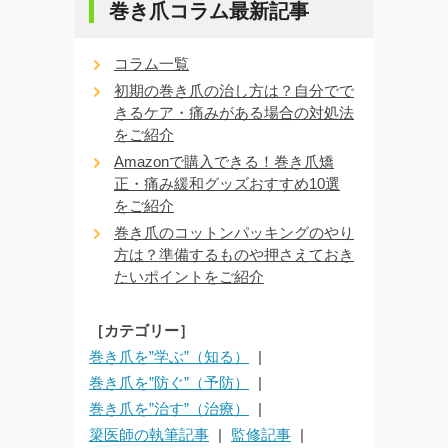
巻き爪コラム最新記事
コラム一覧
初期の巻き爪の治し方は？自分でで
きるケア・痛みがある場合の対処法
をご紹介
Amazonで購入できる！巻き爪矯
正・痛み緩和グッズおすすめ10選
をご紹介
巻き爪のコットンパッキングのやり
方は？準備するものや押さえておき
たいポイントをご紹介
［カテゴリー］
巻き爪を”学ぶ”（知る）
巻き爪を”防ぐ”（予防）
巻き爪を”治す”（治療）
簗医師の執筆記事
監修記事