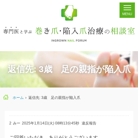
ホーム
シェア
掲示板
検索
返信先: 3歳 足の親指が陥入爪
ホーム
›
返信先: 3歳 足の親指が陥入爪
2
みー
2025年1月14日(火) 08時13分45秒
違反報告
ご回答いただき、ありがとうございます。