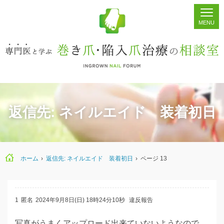
ホーム
シェア
掲示板
検索
返信先: ネイルエイド 装着初日
ホーム
›
返信先: ネイルエイド 装着初日
›
ページ 13
1
匿名
2024年9月8日(日) 18時24分10秒
違反報告
写真がうまくアップロード出来ていないようなので